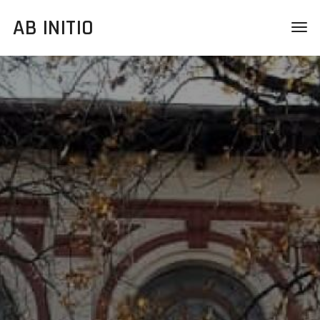
AB INITIO
Togg
navig